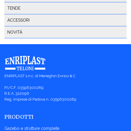
TENDE
ACCESSORI
NOVITÀ
ENRIPLAST s.n.c. di Meneghin Enrico & C
P.I/C.F. 03596300289
R.E.A.:322096
Reg. imprese di Padova n. 03596300289
PRODOTTI
Gazebo e strutture complete