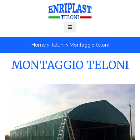
Home
>
Teloni
>
Montaggio teloni
MONTAGGIO TELONI